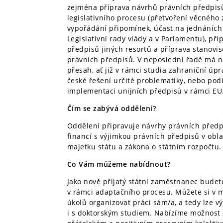
zejména příprava návrhů právních předpisů 
legislativního procesu (přetvoření věcného z
vypořádání připomínek, účast na jednáních 
Legislativní rady vlády a v Parlamentu), p
předpisů jiných resortů a příprava stanovise
právních předpisů. V neposlední řadě má n
přesah, ať již v rámci studia zahraniční úp
české řešení určité problematiky, nebo podí
implementaci unijních předpisů v rámci EU
Čím se zabývá oddělení?
Oddělení připravuje návrhy právních předp
financí s výjimkou právních předpisů v oblas
majetku státu a zákona o státním rozpočtu.
Co Vám můžeme nabídnout?
Jako nově přijatý státní zaměstnanec budet
v rámci adaptačního procesu. Můžete si v 
úkolů organizovat práci sám/a, a tedy lze v
i s doktorským studiem. Nabízíme možnost z