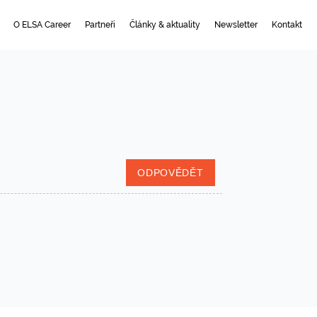
O ELSA Career
Partneři
Články & aktuality
Newsletter
Kontakt
ODPOVĚDĚT