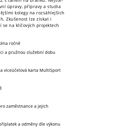
u, s tahem na branku. Nejste-
vní úpravy, přípravy a studia
ějšími kolegy na rozsáhlejších
. Zkušenost lze získat i
í se na klíčových projektech
olna ročně
ci a pružnou služební dobu
a víceúčelová karta MultiSport
ě
pro zaměstnance a jejich
í příplatek a odměny dle výkonu