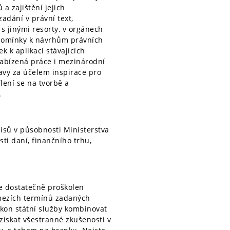
a zajištění jejich
adání v právní text,
s jinými resorty, v orgánech
řipomínky k návrhům právních
k k aplikaci stávajících
abízená práce i mezinárodní
ravy za účelem inspirace pro
lení se na tvorbě a
.
isů v působnosti Ministerstva
ti daní, finančního trhu,
e dostatečně proškolen
mezích termínů zadaných
ýkon státní služby kombinovat
ískat všestranné zkušenosti v