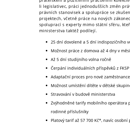
přátelském a pozitivním pracovním kolektiv
li legislativec, práci jednodušších změn prá
právních stanovisek a spolupráce se zkušen
projektech, včetně práce na nových zákonech
spoluprací s experty mimo státní sféru, kteř
ministerstva taktéž podílejí.
25 dní dovolené a 5 dní indispozičního v
Možnost práce z domova až 4 dny v měsí
Až 5 dní studijního volna ročně
Čerpání individuálních příspěvků z FKSP 
Adaptační proces pro nové zaměstnance
Možnost umístění dítěte v dětské skupin
Stravování v budově ministerstva
Zvýhodněné tarify mobilního operátora 
rodinné příslušníky
Platový tarif až 57 700 Kč*, navíc osobn