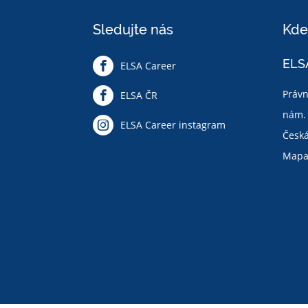
Sledujte nás
Kde
ELSA
ELSA Career
Právn
ELSA ČR
nám. 
ELSA Career instagram
Česká
Map