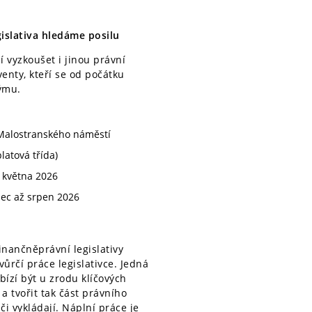
gislativa hledáme posilu
í vyzkoušet i jinou právní
venty, kteří se od počátku
ýmu.
 Malostranského náměstí
latová třída)
 května 2026
ec až srpen 2026
inančněprávní legislativy
vůrčí práce legislativce. Jedná
bízí být u zrodu klíčových
 tvořit tak část právního
či vykládají. Náplní práce je