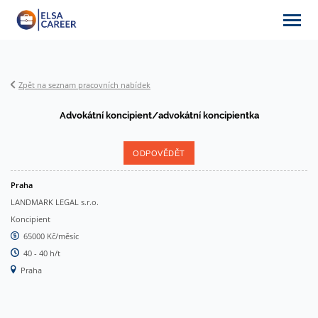
Zpět na seznam pracovních nabídek
Nabídky práce
Advokátní koncipient/advokátní koncipientka
O ELSA Career
ODPOVĚDĚT
Praha
LANDMARK LEGAL s.r.o.
Partneři
Koncipient
65000 Kč/měsíc
40 - 40 h/t
Praha
Články & aktuality