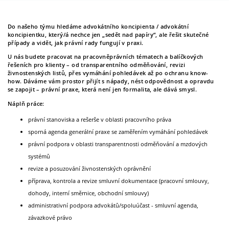
Newsletter
Do našeho týmu hledáme advokátního koncipienta / advokátní
koncipientku, který/á nechce jen „sedět nad papíry“, ale řešit skutečné
případy a vidět, jak právní rady fungují v praxi.
U nás budete pracovat na pracovněprávních tématech a balíčkových
Kontakt
řešeních pro klienty – od transparentního odměňování, revizi
živnostenských listů, přes vymáhání pohledávek až po ochranu know-
how. Dáváme vám prostor přijít s nápady, nést odpovědnost a opravdu
se zapojit – právní praxe, která není jen formalita, ale dává smysl.
Náplň práce:
právní stanoviska a rešerše v oblasti pracovního práva
sporná agenda generální praxe se zaměřením vymáhání pohledávek
právní podpora v oblasti transparentnosti odměňování a mzdových
systémů
revize a posuzování živnostenských oprávnění
příprava, kontrola a revize smluvní dokumentace (pracovní smlouvy,
dohody, interní směrnice, obchodní smlouvy)
administrativní podpora advokátů/spoluúčast - smluvní agenda,
závazkové právo