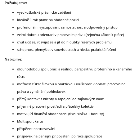
Požadujeme:
vysokoškolské právnické vzdělání
ideálně 1 rok praxe na obdobné pozici
profesionální vystupování, samostatnost a odpovědný přístup
velmi dobrou orientaci v pracovním právu (zejména zákoník práce)
chuť učit se, rozvíjet se a jít do hloubky řešených problémů
schopnost přemýšlet v souvislostech a hledat praktická řešení
Nabízíme:
dlouhodobou spolupráci a reálnou perspektivu profesního a kariérního
růstu
možnost získat širokou a praktickou zkušenost v oblasti pracovního
práva a vymáhání pohledávek
přímý kontakt s klienty a zapojení do zajímavých kauz
příjemné pracovní prostředí a přátelský kolektiv
motivující finanční ohodnocení (fixní složka + bonusy)
Multisport kartu
příspěvek na stravování
příspěvek na penzijní připojištění po roce spolupráce