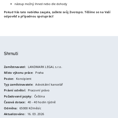
nástup možný ihned nebo dle dohody
Pokud Vás tato nabídka zaujala, zašlete svůj životopis. Těšíme se na Vaší
odpověď a případnou spolupráci!
Shrnutí
Zaměstnavatel:
LANDMARK LEGAL s.r.o.
Místo výkonu práce:
Praha
Pozice:
Koncipient
Typ zaměstnavatele:
Advokátní kancelář
Právní odvětví:
Pracovní právo
Požadované jazyky:
Čeština
Časová dotace:
40 - 40 hodin týdně
Odměna:
65000 Kč/měsíc
Aktualizováno:
16. 03. 2026