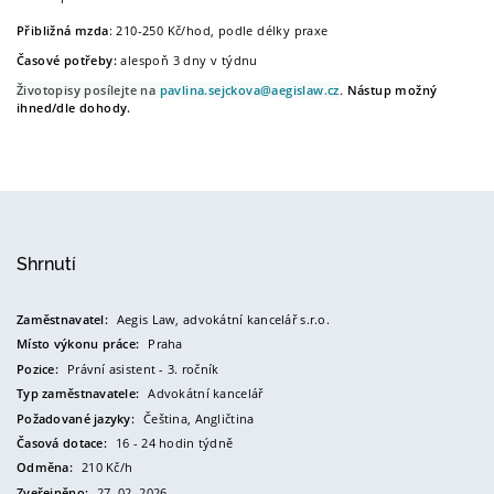
Přibližná mzda
: 210-250 Kč/hod, podle délky praxe
Časové potřeby:
alespoň 3 dny v týdnu
Životopisy posílejte na
pavlina.sejckova@aegislaw.cz
.
Nástup možný
ihned/dle dohody.
Shrnutí
Zaměstnavatel:
Aegis Law, advokátní kancelář s.r.o.
Místo výkonu práce:
Praha
Pozice:
Právní asistent - 3. ročník
Typ zaměstnavatele:
Advokátní kancelář
Požadované jazyky:
Čeština,
Angličtina
Časová dotace:
16 - 24 hodin týdně
Odměna:
210 Kč/h
Zveřejněno:
27. 02. 2026