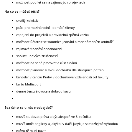
možnost podílet se na zajímavých projektech
Na co se můžeš těšit?
skvělý kolektiv
práci pro mezinárodní i domácí klienty
zapojení do projektů a pravidelná zpětná vazba
možnost účastnit se soudních jednání a mezinárodních arbitráží
zajímavé finanční ohodnocení
spoustu nových zkušeností
možnost na sobě pracovat a růst s námi
možnost plánovat si svou docházku dle studijních potřeb
kancelář v centru Prahy v docházkové vzdálenosti od fakulty
kartu Multisport
denně čerstvé ovoce a dobrou kávu
Bez čeho se u nás neobejdeš?
musíš studovat práva a být alespoň ve 3. ročníku
musíš umět anglicky a jakýkoliv další jazyk je samozřejmě výhodou
právo tě musí bavit