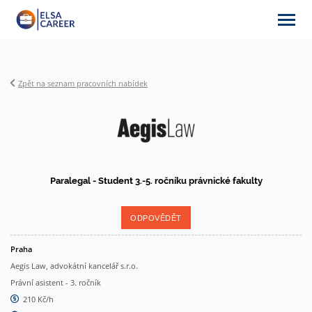
Zpět na seznam pracovních nabídek
Nabídky práce
O ELSA Career
Paralegal - Student 3.-5. ročníku právnické fakulty
Partneři
ODPOVĚDĚT
Praha
Aegis Law, advokátní kancelář s.r.o.
Články & aktuality
Právní asistent - 3. ročník
210 Kč/h