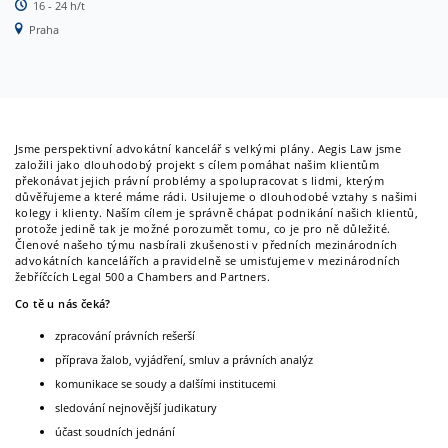
16 - 24 h/t
Praha
Newsletter
Kontakt
Jsme perspektivní advokátní kancelář s velkými plány. Aegis Law jsme
založili jako dlouhodobý projekt s cílem pomáhat našim klientům
překonávat jejich právní problémy a spolupracovat s lidmi, kterým
důvěřujeme a které máme rádi. Usilujeme o dlouhodobé vztahy s našimi
kolegy i klienty. Naším cílem je správně chápat podnikání našich klientů,
protože jedině tak je možné porozumět tomu, co je pro ně důležité.
Členové našeho týmu nasbírali zkušenosti v předních mezinárodních
advokátních kancelářích a pravidelně se umisťujeme v mezinárodních
žebříčcích Legal 500 a Chambers and Partners.
Co tě u nás čeká?
zpracování právních rešerší
příprava žalob, vyjádření, smluv a právních analýz
komunikace se soudy a dalšími institucemi
sledování nejnovější judikatury
účast soudních jednání