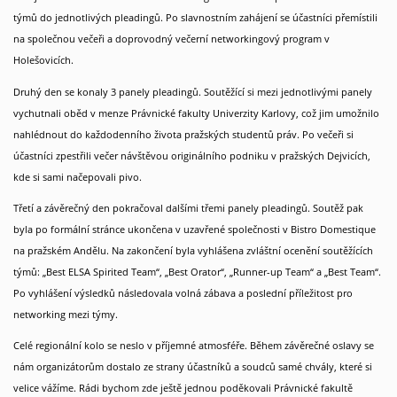
týmů do jednotlivých pleadingů. Po slavnostním zahájení se účastníci přemístili
na společnou večeři a doprovodný večerní networkingový program v
Holešovicích.
Druhý den se konaly 3 panely pleadingů. Soutěžící si mezi jednotlivými panely
vychutnali oběd v menze Právnické fakulty Univerzity Karlovy, což jim umožnilo
nahlédnout do každodenního života pražských studentů práv. Po večeři si
účastníci zpestřili večer návštěvou originálního podniku v pražských Dejvicích,
kde si sami načepovali pivo.
Třetí a závěrečný den pokračoval dalšími třemi panely pleadingů. Soutěž pak
byla po formální stránce ukončena v uzavřené společnosti v Bistro Domestique
na pražském Andělu. Na zakončení byla vyhlášena zvláštní ocenění soutěžících
týmů: „Best ELSA Spirited Team“, „Best Orator“, „Runner-up Team“ a „Best Team“.
Po vyhlášení výsledků následovala volná zábava a poslední příležitost pro
networking mezi týmy.
Celé regionální kolo se neslo v příjemné atmosféře. Během závěrečné oslavy se
nám organizátorům dostalo ze strany účastníků a soudců samé chvály, které si
velice vážíme. Rádi bychom zde ještě jednou poděkovali Právnické fakultě