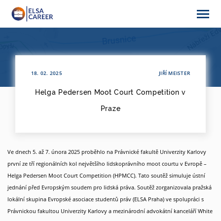
Nabídky práce
18. 02. 2025
JIŘÍ MEISTER
Helga Pedersen Moot Court Competition v
O ELSA Career
Praze
Partneři
Ve dnech 5. až 7. února 2025 proběhlo na Právnické fakultě Univerzity Karlovy
první ze tří regionálních kol největšího lidskoprávního moot courtu v Evropě –
Helga Pedersen Moot Court Competition (HPMCC). Tato soutěž simuluje ústní
jednání před Evropským soudem pro lidská práva. Soutěž zorganizovala pražská
Články & aktuality
lokální skupina Evropské asociace studentů práv (ELSA Praha) ve spolupráci s
Právnickou fakultou Univerzity Karlovy a mezinárodní advokátní kanceláří White