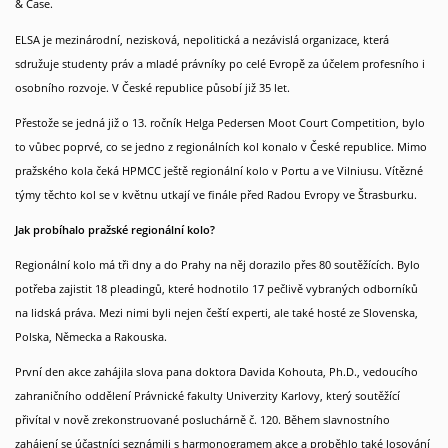
& Case.
Newsletter
ELSA je mezinárodní, nezisková, nepolitická a nezávislá organizace, která
sdružuje studenty práv a mladé právníky po celé Evropě za účelem profesního i
osobního rozvoje. V České republice působí již 35 let.
Přestože se jedná již o 13. ročník Helga Pedersen Moot Court Competition, bylo
Kontakt
to vůbec poprvé, co se jedno z regionálních kol konalo v České republice. Mimo
pražského kola čeká HPMCC ještě regionální kolo v Portu a ve Vilniusu. Vítězné
týmy těchto kol se v květnu utkají ve finále před Radou Evropy ve Štrasburku.
Jak probíhalo pražské regionální kolo?
Regionální kolo má tři dny a do Prahy na něj dorazilo přes 80 soutěžících. Bylo
potřeba zajistit 18 pleadingů, které hodnotilo 17 pečlivě vybraných odborníků
na lidská práva. Mezi nimi byli nejen čeští experti, ale také hosté ze Slovenska,
Polska, Německa a Rakouska.
První den akce zahájila slova pana doktora Davida Kohouta, Ph.D., vedoucího
zahraničního oddělení Právnické fakulty Univerzity Karlovy, který soutěžící
přivítal v nově zrekonstruované posluchárně č. 120. Během slavnostního
zahájení se účastníci seznámili s harmonogramem akce a proběhlo také losování